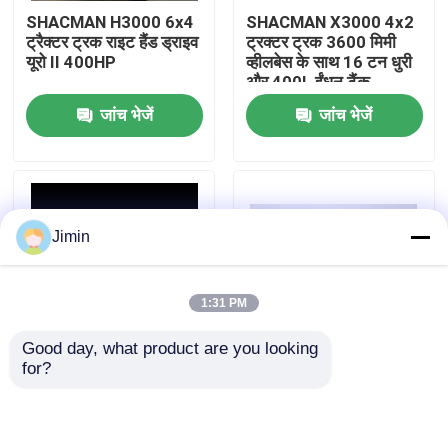
SHACMAN H3000 6x4
SHACMAN X3000 4x2
ट्रैक्टर ट्रक राइट हैंड ड्राइव
ट्रक्टर ट्रक 3600 मिमी
कारखाना भ्रमण
यूरो II 400HP
व्हीलबेस के साथ 16 टन धुरी
और 400L ईंधन टैंक
जांच भेजें
जांच भेजें
गुणवत्ता नियंत्रण
हमसे संपर्क करें
Jimin
समाचार
1:31 PM
एक उद्धरण का अनुरोध करें
Good day, what product are you looking 
for?
शैकमैन F3000 4x2
SHACMAN X3000 6X4
भारी डंप ट्रक
ट्रैक्टर ट्रक 12R22.5
600L एल्यूमीनियम ईंधन टैंक
टायर 400L ईंधन टैंक और
और बाएं या दाएं ड्राइव चर
13T MAN डबल रिडक्शन
चौड़ाई संरचना के साथ
ट्रैक्टर ट्रक