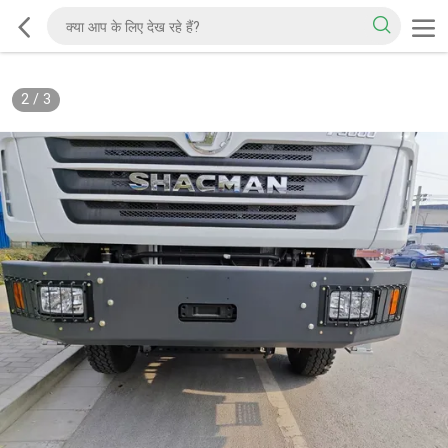
2
/
3