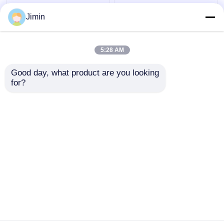
F3000 6x4 क्रेन ट्रक
SHACMAN H3000 क्रेन
Jimin
SHACMAN बूम ट्रक
कार्गो ट्रक 8x4 380hp
375hp यूरो वी सफेद
ग्रैपल देखा ट्रक यूरो II
5:28 AM
सबसे अच्छी कीमत
सबसे अच्छी कीमत
Good day, what product are you looking 
for?
हमसे संपर्क करें
हमसे संपर्क करें
और देखो
होम
हमारे बारे में
हमसे संपर्क करें
Desktop Site
साइटमैप
गोपनीयता नीति