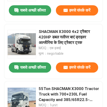
सबसे अच्छी कीमत
हमसे संपर्क करें
कारखाना भ्रमण
गुणवत्ता नियंत्रण
SHACMAN X3000 4x2 ट्रैक्टर
420HP डबल स्लीपर बाएं ड्राइवर
अल्जीरिया के लिए ट्रैक्टर ट्रक
हमसे संपर्क करें
MOQ：एक इकाई
मूल्य：negotiable
समाचार
सबसे अच्छी कीमत
हमसे संपर्क करें
एक उद्धरण का अनुरोध करें
55Ton SHACMAN X3000 Tractor
भारी डंप ट्रक
Truck with 700+230L Fuel
Capacity and 385/65R22.5-
ट्रैक्टर ट्रक
315/80R22.5 Tires
MOQ：1unit