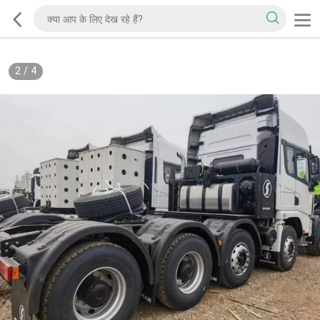
2
/
4