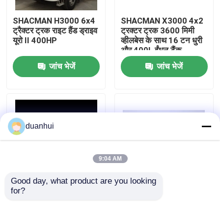
SHACMAN H3000 6x4
SHACMAN X3000 4x2
कारखाना भ्रमण
ट्रैक्टर ट्रक राइट हैंड ड्राइव
ट्रक्टर ट्रक 3600 मिमी
यूरो II 400HP
व्हीलबेस के साथ 16 टन धुरी
और 400L ईंधन टैंक
गुणवत्ता नियंत्रण
जांच भेजें
जांच भेजें
हमसे संपर्क करें
समाचार
duanhui
एक उद्धरण का अनुरोध करें
9:04 AM
Good day, what product are you looking 
भारी डंप ट्रक
for?
शैकमैन F3000 4x2
SHACMAN X3000 6X4
ट्रैक्टर ट्रक 12R22.5
600L एल्यूमीनियम ईंधन टैंक
टायर 400L ईंधन टैंक और
और बाएं या दाएं ड्राइव चर
ट्रैक्टर ट्रक