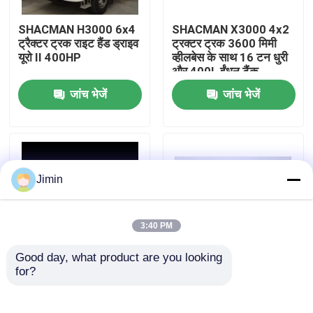
SHACMAN H3000 6x4
SHACMAN X3000 4x2
कारखाना भ्रमण
ट्रैक्टर ट्रक राइट हैंड ड्राइव
ट्रक्टर ट्रक 3600 मिमी
यूरो II 400HP
व्हीलबेस के साथ 16 टन धुरी
और 400L ईंधन टैंक
गुणवत्ता नियंत्रण
जांच भेजें
जांच भेजें
हमसे संपर्क करें
समाचार
Jimin
एक उद्धरण का अनुरोध करें
3:40 PM
Good day, what product are you looking 
भारी डंप ट्रक
for?
शैकमैन F3000 4x2
SHACMAN X3000 6X4
ट्रैक्टर ट्रक 12R22.5
600L एल्यूमीनियम ईंधन टैंक
टायर 400L ईंधन टैंक और
और बाएं या दाएं ड्राइव चर
ट्रैक्टर ट्रक