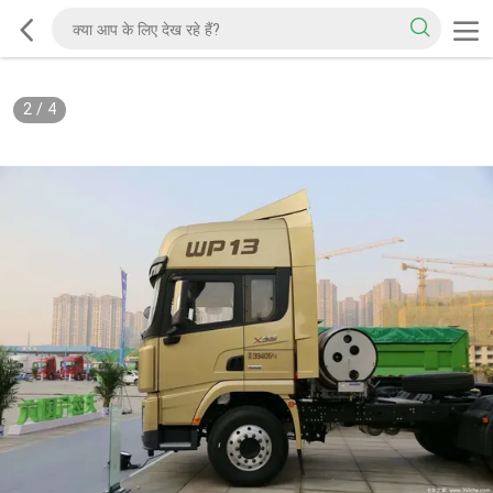
2
/
4