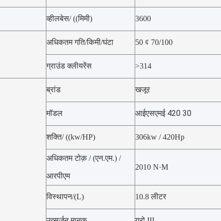
व्हीलबेस/ ((मिमी)
3600
अधिकतम गति/किमी/घंटा
50 ¢ 70/100
ग्राउंड क्लीयरेंस
>314
ब्रांड
खजूर
आईएसएमई 420 30
मॉडल
शक्ति/ ((kw/HP)
306kw / 420Hp
अधिकतम टोक़ / (एन.एम.) /
2010 N·M
आरपीएम
विस्थापन/(L)
10.8 लीटर
उत्सर्जन मानक
यूरो III