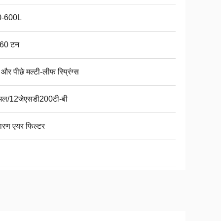
0-600L
60 टन
और पीछे मल्टी-लीफ स्प्रिंग्स
ुअल/12जेएसडी200टी-बी
ारण एयर फिल्टर