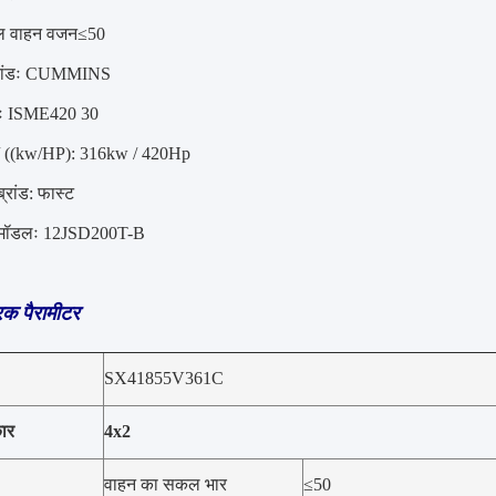
 वाहन वजन≤50
्रांडः CUMMINS
लः ISME420 30
ि/ ((kw/HP): 316kw / 420Hp
्रांड: फास्ट
 मॉडलः 12JSD200T-B
्रक पैरामीटर
SX41855V361C
कार
4x2
वाहन का सकल भार
≤50