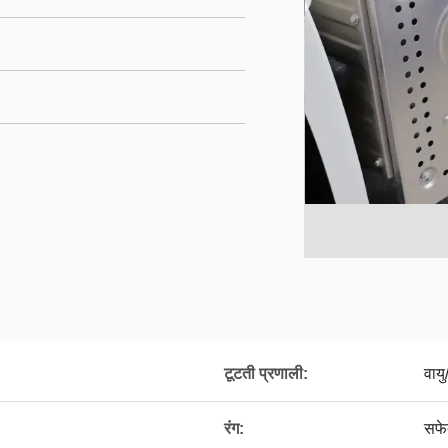
टूटती प्रणाली:
वाय
रंग:
सफे