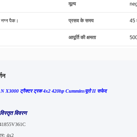
मूल्य
neg
थ नग्न पैक।
प्रसव के समय
45 
आपूर्ति की क्षमता
500
्णन
X3000 ट्रैक्टर ट्रक 4x2 420hp Cummins
यूरो II सफेद
 विस्तृत विवरण
X41855V361C
कारः 4x2