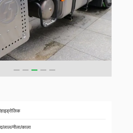
ु/हाइड्रोलिक
द/लाल/नीला/काला