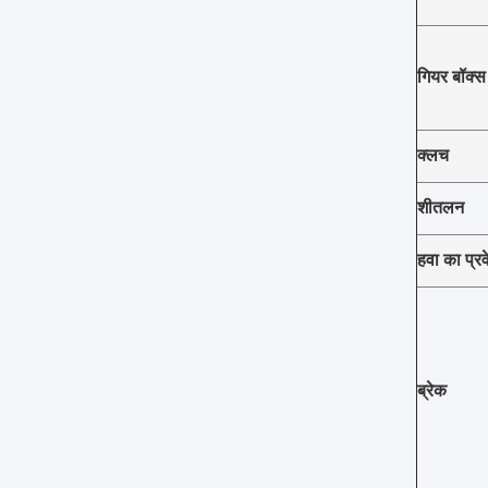
गियर बॉक्स
क्लच
शीतलन
हवा का प्र
ब्रेक