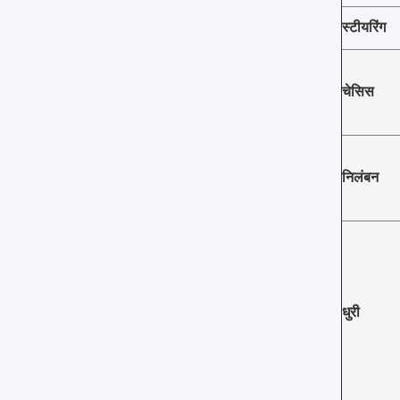
स्टीयरिंग
चेसिस
निलंबन
धुरी