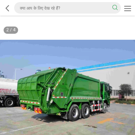
2
/
4