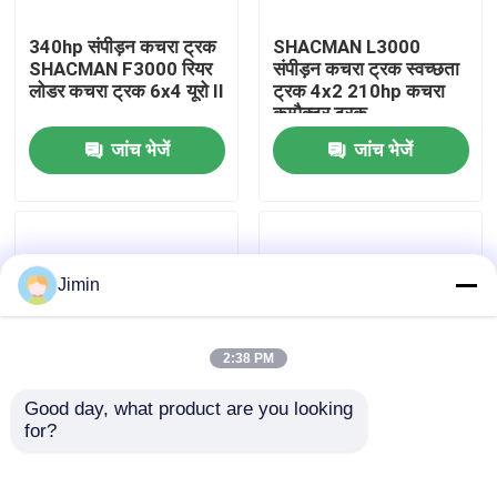
340hp संपीड़न कचरा ट्रक
SHACMAN L3000
कारखाना भ्रमण
SHACMAN F3000 रियर
संपीड़न कचरा ट्रक स्वच्छता
लोडर कचरा ट्रक 6x4 यूरो Il
ट्रक 4x2 210hp कचरा
कम्पैक्टर ट्रक
गुणवत्ता नियंत्रण
जांच भेजें
जांच भेजें
हमसे संपर्क करें
समाचार
Jimin
एक उद्धरण का अनुरोध करें
2:38 PM
Good day, what product are you looking 
भारी डंप ट्रक
for?
F3000 संपीड़न कचरा ट्रक
L3000 संपीड़न कचरा ट्रक
6x4 कचरा प्रबंधन कचरा
SHACMAN कचरा ट्रक
ट्रक 336hp
4x2 240hp यूरो II सफेद
ट्रैक्टर ट्रक