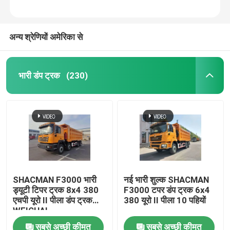
कारखाना भ्रमण
अन्य श्रेणियों अमेरिका से
गुणवत्ता नियंत्रण
भारी डंप ट्रक
(230)
हमसे संपर्क करें
समाचार
एक उद्धरण का अनुरोध करें
SHACMAN F3000 भारी
नई भारी शुल्क SHACMAN
ड्यूटी टिपर ट्रक 8x4 380
F3000 टपर डंप ट्रक 6x4
भारी डंप ट्रक
एचपी यूरो II पीला डंप ट्रक
380 यूरो II पीला 10 पहियों
WEICHAI
ट्रैक्टर ट्रक
सबसे अच्छी कीमत
सबसे अच्छी कीमत