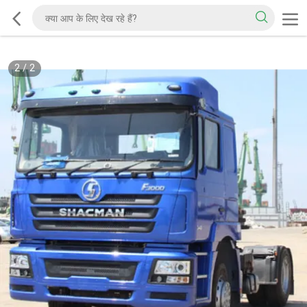
2
/
2