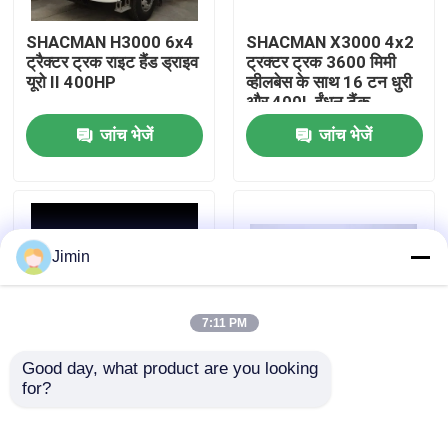
SHACMAN H3000 6x4
SHACMAN X3000 4x2
कारखाना भ्रमण
ट्रैक्टर ट्रक राइट हैंड ड्राइव
ट्रक्टर ट्रक 3600 मिमी
यूरो II 400HP
व्हीलबेस के साथ 16 टन धुरी
और 400L ईंधन टैंक
गुणवत्ता नियंत्रण
जांच भेजें
जांच भेजें
हमसे संपर्क करें
समाचार
Jimin
एक उद्धरण का अनुरोध करें
7:11 PM
Good day, what product are you looking 
भारी डंप ट्रक
for?
शैकमैन F3000 4x2
SHACMAN X3000 6X4
ट्रैक्टर ट्रक 12R22.5
600L एल्यूमीनियम ईंधन टैंक
टायर 400L ईंधन टैंक और
और बाएं या दाएं ड्राइव चर
ट्रैक्टर ट्रक