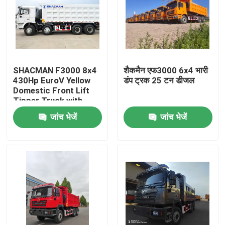
SHACMAN F3000 8x4
शैकमैन एफ3000 6x4 भारी
430Hp EuroV Yellow
डंप ट्रक 25 टन डीजल
Domestic Front Lift
Tipper Truck with
300L Fuel Tank and
जांच भेजें
जांच भेजें
12.00R20 Tires
घर
उत्पाद
हमारे बारे में