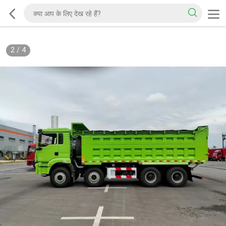
2
/
4