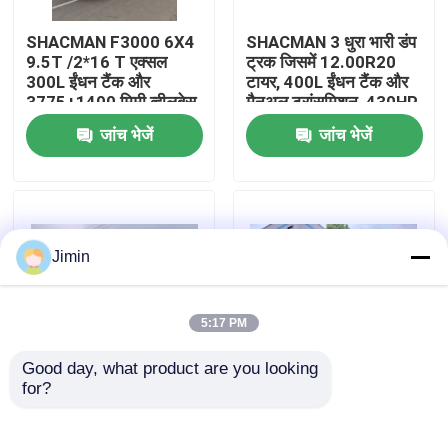
SHACMAN F3000 6X4
SHACMAN 3 धुरा भारी डंप
कारखाना भ्रमण
9.5T /2*16 T एक्सल
ट्रक जिसमें 12.00R20
300L ईंधन टैंक और
टायर, 400L ईंधन टैंक और
3775+1400 मिमी व्हीलबेस
मैनुअल ट्रांसमिशन, 430HP
गुणवत्ता नियंत्रण
के साथ भारी शुल्क डंप ट्रक
यूरो II, 25 टन
जांच भेजें
जांच भेजें
हमसे संपर्क करें
समाचार
Jimin
एक उद्धरण का अनुरोध करें
5:17 PM
Good day, what product are you looking 
भारी डंप ट्रक
for?
शैकमैन एक्स3000 टपर
SHACMAN X3000 थोक
ट्रक 8x4 375 एचपी यूरोवी,
कार्गो डंप ट्रक टपर ट्रक
उच्च गुणवत्ता
4x2 300 एचपी यूरो II पीला
ट्रैक्टर ट्रक