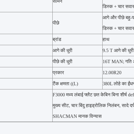
सामने
डिस्क + चार सवा
आगे और पीछे बहु-पत
पीछे
डिस्क + चार सवा
ब्रांड
हाथ
आगे की धुरी
9.5 T आगे की ध
पीछे की धुरी
16T MAN; गति अ
प्रकार
12.00R20
टैंक क्षमता ((L)
380L लोहे का ईंधन
F3000 मध्य लंबाई फ्लैट छत केबिन बिना शीर्ष de
मुख्य सीट, चार बिंदु हाइड्रोलिक निलंबन, सादे दर
SHACMAN मानक विन्यास