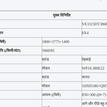
मुख्य विनिर्देश
SX3315DT386
कार
8X4
मिमी)
1800+3775+1400
ि ((किमी/घंटा)
5060/85
ब्रांड
वेइचाई
मॉडल
WP10.380E22
ब्रांड
फास्ट
मॉडल
10JSD180+QH
आयाम ((मिमी)
850×300 ((8+7)
आगे और पीछे बहु-पत