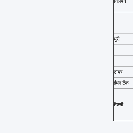
निलंबन
धुरी
टायर
ईंधन टैंक
टैक्सी