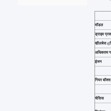
मॉडल
ड्राइव प्र
व्हीलबेस ((
अधिकतम गत
इंजन
गियर बॉक्स
चेसिस