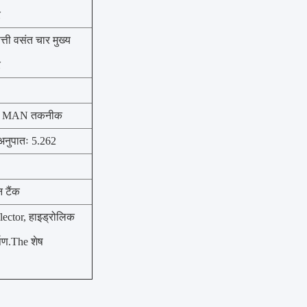
र
्ती वसंत चार मुख्य
र
ुरी MAN तकनीक
नुपातः 5.262
 टैंक
flector, हाइड्रोलिक
्पण.The शेष