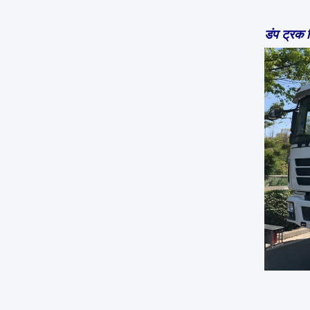
डंप ट्रक 