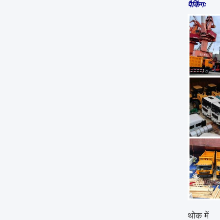
पैकिंगः
थोक में