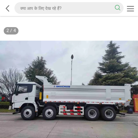
2
/
4