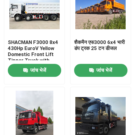
SHACMAN F3000 8x4
शैकमैन एफ3000 6x4 भारी
430Hp EuroV Yellow
डंप ट्रक 25 टन डीजल
Domestic Front Lift
Tipper Truck with
300L Fuel Tank and
जांच भेजें
जांच भेजें
12.00R20 Tires
घर
उत्पाद
हमारे बारे में