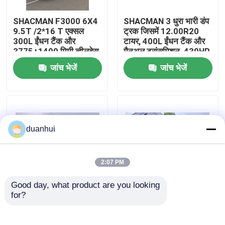
SHACMAN F3000 6X4
SHACMAN 3 धुरा भारी डंप
कारखाना भ्रमण
9.5T /2*16 T एक्सल
ट्रक जिसमें 12.00R20
300L ईंधन टैंक और
टायर, 400L ईंधन टैंक और
3775+1400 मिमी व्हीलबेस
मैनुअल ट्रांसमिशन, 430HP
गुणवत्ता नियंत्रण
के साथ भारी शुल्क डंप ट्रक
यूरो II, 25 टन
जांच भेजें
जांच भेजें
हमसे संपर्क करें
समाचार
duanhui
एक उद्धरण का अनुरोध करें
2:07 PM
Good day, what product are you looking 
भारी डंप ट्रक
for?
शैकमैन एक्स3000 टपर
SHACMAN X3000 थोक
ट्रक 8x4 375 एचपी यूरोवी,
कार्गो डंप ट्रक टपर ट्रक
उच्च गुणवत्ता
4x2 300 एचपी यूरो II पीला
ट्रैक्टर ट्रक