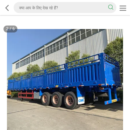
2
/
6