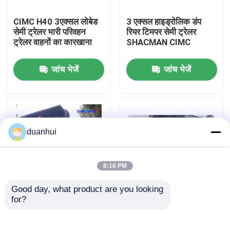
CIMC H40 3एक्सल लोबेड
3 एक्सल हाइड्रोलिक डंप
कारखाना भ्रमण
सेमी ट्रेलर भारी परिवहन
रियर टिमपर सेमी ट्रेलर
ट्रेलर वाहनों का कारखाना
SHACMAN CIMC
गुणवत्ता नियंत्रण
जांच भेजें
जांच भेजें
हमसे संपर्क करें
समाचार
duanhui
एक उद्धरण का अनुरोध करें
8:16 PM
Good day, what product are you looking 
भारी डंप ट्रक
for?
SHACMAN CIMC टिलिंग
गैल्वेनाइज्ड क्रेन डंप अर्ध
डंपर सेमी ट्रेलर फ्रंट लिफ्टिंग
ट्रेलर ट्रक SHACMAN
टिलिंग ट्रेलर ट्रक
CIMC टिपर
ट्रैक्टर ट्रक