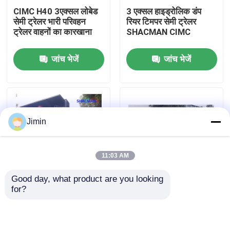
CIMC H40 3एक्सल लोबेड
3 एक्सल हाइड्रोलिक डंप
सेमी ट्रेलर भारी परिवहन
रियर टिमपर सेमी ट्रेलर
कारखाना भ्रमण
ट्रेलर वाहनों का कारखाना
SHACMAN CIMC
जांच भेजें
जांच भेजें
गुणवत्ता नियंत्रण
हमसे संपर्क करें
Jimin
समाचार
11:03 AM
एक उद्धरण का अनुरोध करें
Good day, what product are you looking 
for?
SHACMAN CIMC टिलिंग
गैल्वेनाइज्ड क्रेन डंप अर्ध
भारी डंप ट्रक
डंपर सेमी ट्रेलर फ्रंट लिफ्टिंग
ट्रेलर ट्रक SHACMAN
टिलिंग ट्रेलर ट्रक
CIMC टिपर
ट्रैक्टर ट्रक