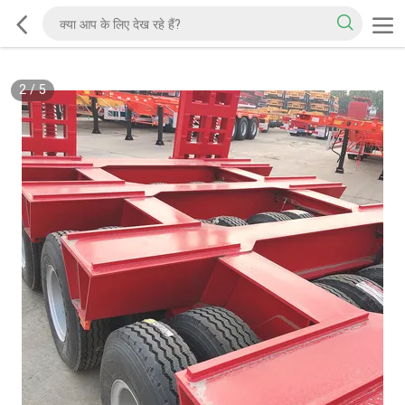
2
/
5