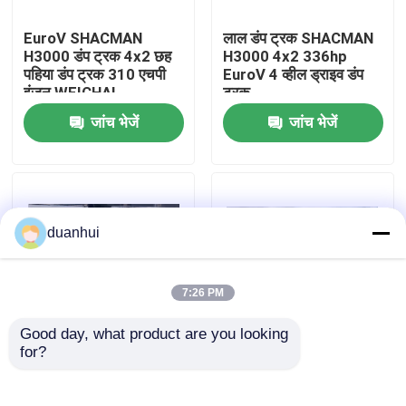
EuroV SHACMAN
लाल डंप ट्रक SHACMAN
कारखाना भ्रमण
H3000 डंप ट्रक 4x2 छह
H3000 4x2 336hp
पहिया डंप ट्रक 310 एचपी
EuroV 4 व्हील ड्राइव डंप
इंजन WEICHAI
ट्रक
गुणवत्ता नियंत्रण
जांच भेजें
जांच भेजें
हमसे संपर्क करें
समाचार
duanhui
एक उद्धरण का अनुरोध करें
7:26 PM
Good day, what product are you looking 
भारी डंप ट्रक
for?
H3000 लाइट डंप ट्रक
सफेद SHACMAN लाइट डंप
4X2 340hp यूरोल व्हाइट
ट्रक L3000 4X2 300hp
SHACMAN टिपर ट्रक
यूरोल सफेद डंप ट्रक
ट्रैक्टर ट्रक