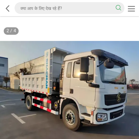
2
/
4