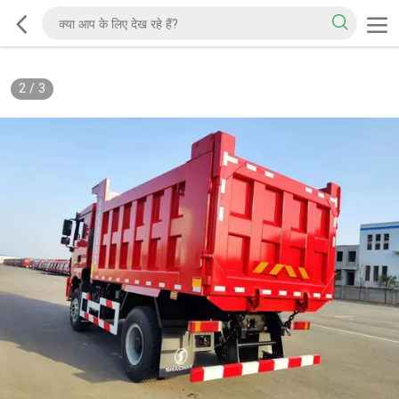
2
/
3