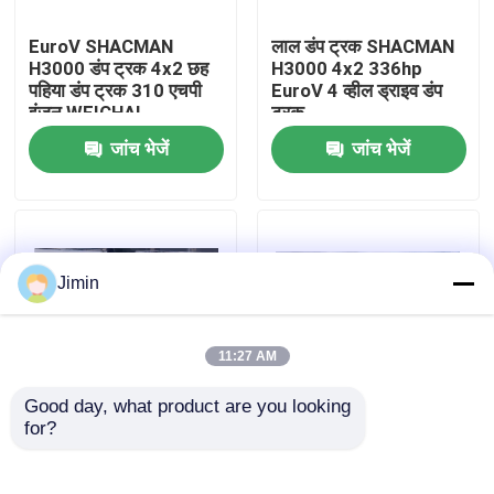
EuroV SHACMAN
लाल डंप ट्रक SHACMAN
कारखाना भ्रमण
H3000 डंप ट्रक 4x2 छह
H3000 4x2 336hp
पहिया डंप ट्रक 310 एचपी
EuroV 4 व्हील ड्राइव डंप
इंजन WEICHAI
ट्रक
गुणवत्ता नियंत्रण
जांच भेजें
जांच भेजें
हमसे संपर्क करें
समाचार
Jimin
एक उद्धरण का अनुरोध करें
11:27 AM
Good day, what product are you looking 
भारी डंप ट्रक
for?
H3000 लाइट डंप ट्रक
सफेद SHACMAN लाइट डंप
4X2 340hp यूरोल व्हाइट
ट्रक L3000 4X2 300hp
SHACMAN टिपर ट्रक
यूरोल सफेद डंप ट्रक
ट्रैक्टर ट्रक