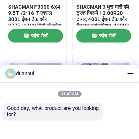
SHACMAN F3000 6X4
SHACMAN 3 धुरा भारी डंप
9.5T /2*16 T एक्सल
ट्रक जिसमें 12.00R20
कारखाना भ्रमण
300L ईंधन टैंक और
टायर, 400L ईंधन टैंक और
3775+1400 मिमी व्हीलबेस
मैनुअल ट्रांसमिशन, 430HP
के साथ भारी शुल्क डंप ट्रक
यूरो II, 25 टन
जांच भेजें
जांच भेजें
गुणवत्ता नियंत्रण
हमसे संपर्क करें
duanhui
समाचार
11:47 AM
एक उद्धरण का अनुरोध करें
Good day, what product are you looking 
for?
शैकमैन एक्स3000 टपर
SHACMAN X3000 थोक
भारी डंप ट्रक
ट्रक 8x4 375 एचपी यूरोवी,
कार्गो डंप ट्रक टपर ट्रक
उच्च गुणवत्ता
4x2 300 एचपी यूरो II पीला
ट्रैक्टर ट्रक