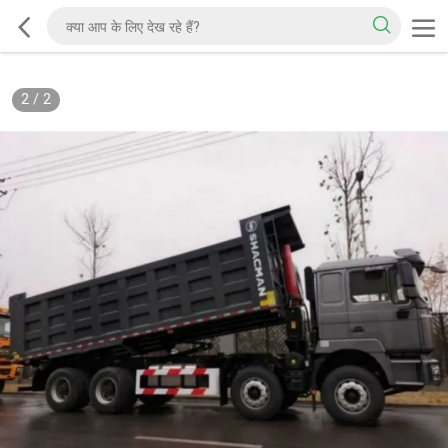
2
/
2