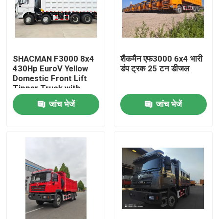
SHACMAN F3000 8x4
शैकमैन एफ3000 6x4 भारी
430Hp EuroV Yellow
डंप ट्रक 25 टन डीजल
Domestic Front Lift
Tipper Truck with
300L Fuel Tank and
जांच भेजें
जांच भेजें
12.00R20 Tires
घर
उत्पाद
हमारे बारे में