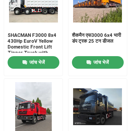
SHACMAN F3000 8x4
शैकमैन एफ3000 6x4 भारी
430Hp EuroV Yellow
डंप ट्रक 25 टन डीजल
Domestic Front Lift
Tipper Truck with
300L Fuel Tank and
जांच भेजें
जांच भेजें
12.00R20 Tires
घर
उत्पाद
हमारे बारे में