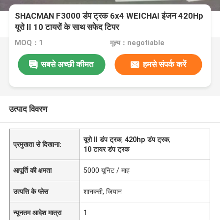
SHACMAN F3000 डंप ट्रक 6x4 WEICHAI इंजन 420Hp
यूरो II 10 टायरों के साथ सफेद टिपर
MOQ：1
मूल्य：negotiable
सबसे अच्छी कीमत
हमसे संपर्क करें
उत्पाद विवरण
यूरो II डंप ट्रक
,
420hp डंप ट्रक
,
प्रमुखता से दिखाना:
10 टायर डंप ट्रक
आपूर्ति की क्षमता
5000 यूनिट / माह
उत्पत्ति के प्लेस
शानक्सी, जियान
न्यूनतम आदेश मात्रा
1