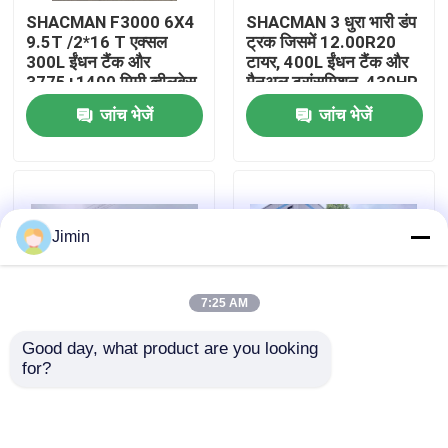
SHACMAN F3000 6X4
SHACMAN 3 धुरा भारी डंप
9.5T /2*16 T एक्सल
ट्रक जिसमें 12.00R20
कारखाना भ्रमण
300L ईंधन टैंक और
टायर, 400L ईंधन टैंक और
3775+1400 मिमी व्हीलबेस
मैनुअल ट्रांसमिशन, 430HP
के साथ भारी शुल्क डंप ट्रक
यूरो II, 25 टन
जांच भेजें
जांच भेजें
गुणवत्ता नियंत्रण
हमसे संपर्क करें
Jimin
समाचार
7:25 AM
एक उद्धरण का अनुरोध करें
Good day, what product are you looking 
for?
शैकमैन एक्स3000 टपर
SHACMAN X3000 थोक
भारी डंप ट्रक
ट्रक 8x4 375 एचपी यूरोवी,
कार्गो डंप ट्रक टपर ट्रक
उच्च गुणवत्ता
4x2 300 एचपी यूरो II पीला
ट्रैक्टर ट्रक