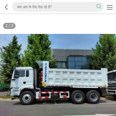
2
/
2