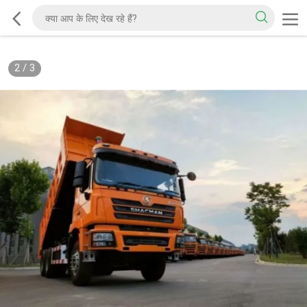
2
/
3