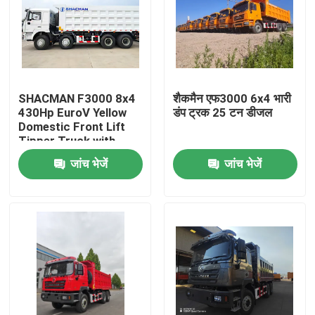
SHACMAN F3000 8x4
शैकमैन एफ3000 6x4 भारी
430Hp EuroV Yellow
डंप ट्रक 25 टन डीजल
Domestic Front Lift
Tipper Truck with
300L Fuel Tank and
जांच भेजें
जांच भेजें
12.00R20 Tires
घर
उत्पाद
हमारे बारे में