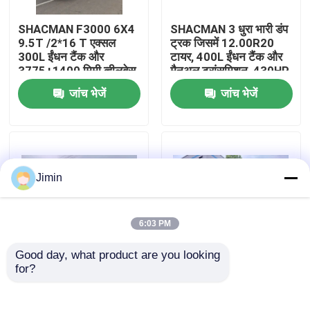
SHACMAN F3000 6X4
SHACMAN 3 धुरा भारी डंप
कारखाना भ्रमण
9.5T /2*16 T एक्सल
ट्रक जिसमें 12.00R20
300L ईंधन टैंक और
टायर, 400L ईंधन टैंक और
3775+1400 मिमी व्हीलबेस
मैनुअल ट्रांसमिशन, 430HP
गुणवत्ता नियंत्रण
के साथ भारी शुल्क डंप ट्रक
यूरो II, 25 टन
जांच भेजें
जांच भेजें
हमसे संपर्क करें
समाचार
Jimin
एक उद्धरण का अनुरोध करें
6:03 PM
Good day, what product are you looking 
भारी डंप ट्रक
for?
शैकमैन एक्स3000 टपर
SHACMAN X3000 थोक
ट्रक 8x4 375 एचपी यूरोवी,
कार्गो डंप ट्रक टपर ट्रक
उच्च गुणवत्ता
4x2 300 एचपी यूरो II पीला
ट्रैक्टर ट्रक