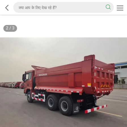
2
/
3