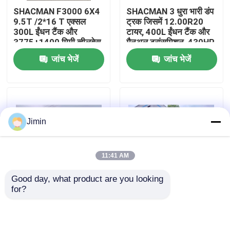
SHACMAN F3000 6X4
SHACMAN 3 धुरा भारी डंप
9.5T /2*16 T एक्सल
ट्रक जिसमें 12.00R20
कारखाना भ्रमण
300L ईंधन टैंक और
टायर, 400L ईंधन टैंक और
3775+1400 मिमी व्हीलबेस
मैनुअल ट्रांसमिशन, 430HP
के साथ भारी शुल्क डंप ट्रक
यूरो II, 25 टन
जांच भेजें
जांच भेजें
गुणवत्ता नियंत्रण
हमसे संपर्क करें
Jimin
समाचार
11:41 AM
एक उद्धरण का अनुरोध करें
Good day, what product are you looking 
for?
शैकमैन एक्स3000 टपर
SHACMAN X3000 थोक
भारी डंप ट्रक
ट्रक 8x4 375 एचपी यूरोवी,
कार्गो डंप ट्रक टपर ट्रक
उच्च गुणवत्ता
4x2 300 एचपी यूरो II पीला
ट्रैक्टर ट्रक