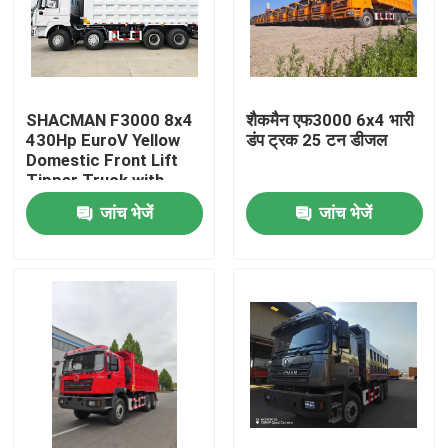
SHACMAN F3000 8x4
शैकमैन एफ3000 6x4 भारी
430Hp EuroV Yellow
डंप ट्रक 25 टन डीजल
Domestic Front Lift
Tipper Truck with
300L Fuel Tank and
जांच भेजें
जांच भेजें
12.00R20 Tires
घर
उत्पाद
हमारे बारे में